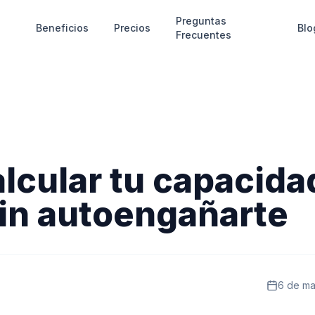
Preguntas
Beneficios
Precios
Blo
Frecuentes
lcular tu capacida
sin autoengañarte
6 de m