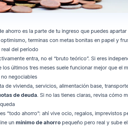
e ahorro es la parte de tu ingreso que puedes apartar 
 optimismo, terminas con metas bonitas en papel y frust
 real del período
tivamente entra, no el “bruto teórico”. Si eres indepe
 los últimos tres meses suele funcionar mejor que el m
 no negociables
a de vivienda, servicios, alimentación base, transpor
uotas de deuda
. Si no las tienes claras, revisa
cómo me
 queda
 es “todo ahorro”: ahí vive ocio, regalos, imprevistos
fine un
mínimo de ahorro
pequeño pero real y sube e