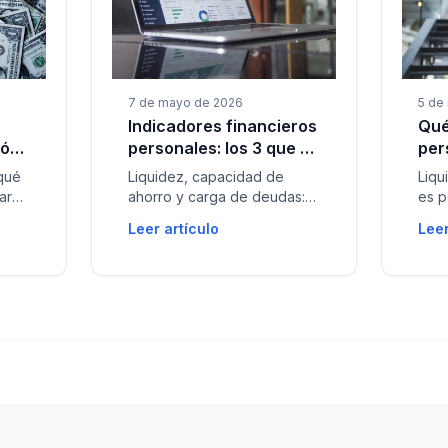
7 de mayo de 2026
5 de
Indicadores financieros
Qué
ión
personales: los 3 que sí
per
a)
importan en casa
mej
 qué
Liquidez, capacidad de
Liqu
ar
ahorro y carga de deudas:
es p
a
cómo leerlos juntos y en qué
sin 
Leer artículo
Leer
orden actuar si estás justo
y ac
de plata.
hoga