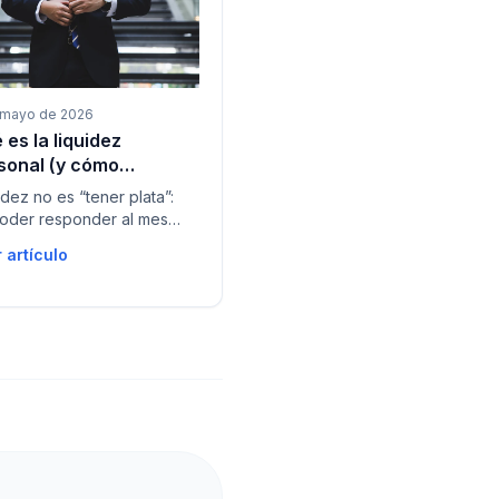
 mayo de 2026
 es la liquidez
sonal (y cómo
orarla paso a paso)
idez no es “tener plata”:
oder responder al mes
tarjeta. Señales de alerta
 artículo
ciones concretas para
res en Colombia.