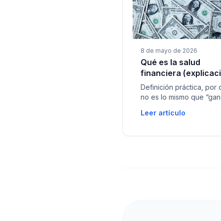
8 de mayo de 2026
Qué es la salud
financiera (explicac
simple para Colombi
Definición práctica, por
no es lo mismo que “gan
bien” y cómo se conect
Leer artículo
con liquidez, ahorro y
deudas.