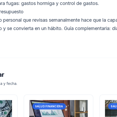
ara fugas:
gastos hormiga
y
control de gastos
.
presupuesto
o personal
que revisas semanalmente hace que la capa
o y se convierta en un hábito. Guía complementaria:
di
ar
a y fecha.
SALUD FINANCIERA
SAL